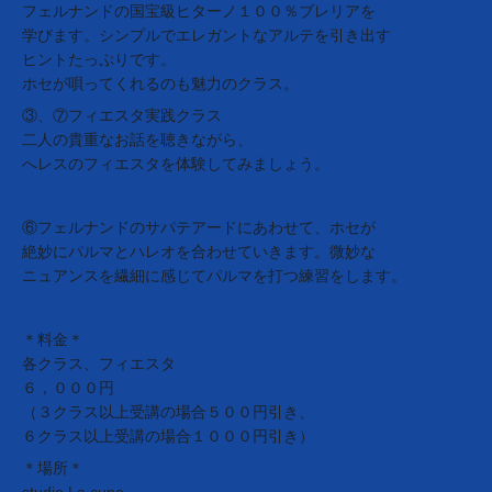
フェルナンドの国宝級ヒターノ１００％ブレリアを
学びます。シンプルでエレガントなアルテを引き出す
ヒントたっぷりです。
ホセが唄ってくれるのも魅力のクラス。
③、⑦フィエスタ実践クラス
二人の貴重なお話を聴きながら、
へレスのフィエスタを体験してみましょう。
⑥フェルナンドのサパテアードにあわせて、ホセが
絶妙にパルマとハレオを合わせていきます。微妙な
ニュアンスを繊細に感じてパルマを打つ練習をします。
＊料金＊
各クラス、フィエスタ
６，０００円
（３クラス以上受講の場合５００円引き、
６クラス以上受講の場合１０００円引き）
＊場所＊