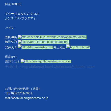
料金:4000円
ギター フェルミン ケロル
カンテ エル プラテアオ
バイレ
笠松明美
http://
encanto1026.wixsite.com/
kasamatsuakemi
徳田悠乃
http://yuno-flamenco.com/
index.php
安井久子
http://studio-verde.com/
井上光正
http://koub.net/
東京から
西野マユミ
https://
mariquilla.amebaownd.com/
干場かおりhttp://lafuente-kaori.wixsite.com/lafuente-kaori
お問い合わせ代表 （徳田）
TEL 090-2701-7952
mail tacon.tacon@docomo.ne.jp