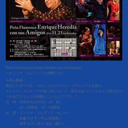
Peña Flamenca Enrique Heredia con sus Amigos
ーエンリケ・エレディアと仲間たちー
今年も開催！
前回にひきつづき、ギタリスタにミゲル・イグレシアスを迎え、
エンリケ・エレディアの熱く深いカンテ、揺るがぬコンパスの上で繰り広げ
られるフラメンコを堪能しにいらして下さい！
日 時：2016年11月23日（水・祝）
15：30開場 16：00開演
出 演：エンリケ・エレディア（カンテ）
佐藤 やす子／市山 奈緒美／
安井 久子／井上 光正（踊り）