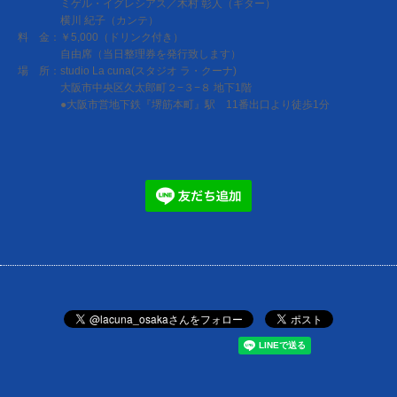
ミゲル・イグレシアス／木村 彰人（ギター）
横川 紀子（カンテ）
料 金：￥5,000（ドリンク付き）
自由席（当日整理券を発行致します）
場 所：studio La cuna(スタジオ ラ・クーナ)
大阪市中央区久太郎町２−３−８ 地下1階
●大阪市営地下鉄『堺筋本町』駅 11番出口より徒歩1分