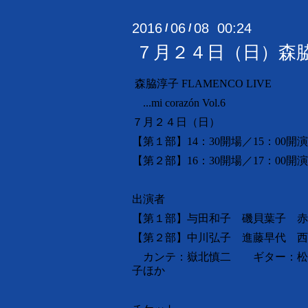
2016
06
08 00:24
/
/
７月２４日（日）森脇淳子 FL
森脇淳子
FLAMENCO LIVE
...mi corazón Vol.6
７月２４日（日）
【第１部】14：30開場／15：0
【第２部】16：30開場／17：00開演
出演者
【第１部】与田和子 磯貝葉子 
【第２部】中川弘子 進藤早代 西
カンテ：嶽北慎二 ギター：松
子ほか