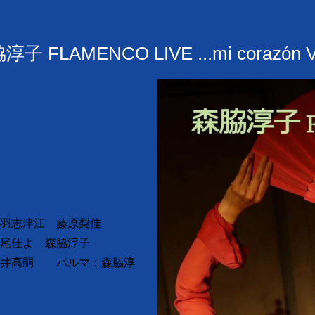
AMENCO LIVE ...mi corazón V
0開演
赤羽志津江
藤原梨佳
尾佳よ 森脇淳子
井高嗣 パルマ：森脇淳