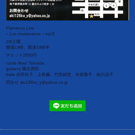
Flamenco Live
− Los montaneros − vol.8
2/6土曜、
開場19時、開演19時半
チケット2800円
cante Akari Yamada
guitarra 國光秀郎
baile 岩田玲子、上島繭、竹田絹恵、灰原雅子、由川晶子
問合せ aki126ko_y@yahoo.co.jp