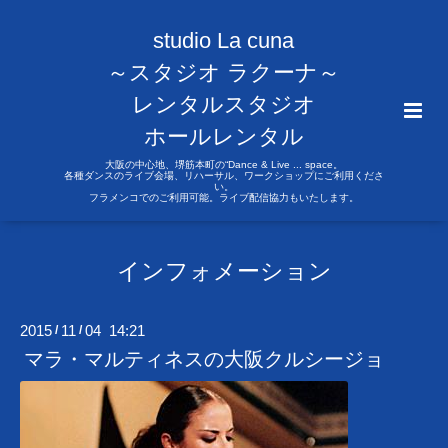
studio La cuna
～スタジオ ラクーナ～
レンタルスタジオ
ホールレンタル
大阪の中心地、堺筋本町の“Dance & Live ... space。
各種ダンスのライブ会場、リハーサル、ワークショップにご利用くださ
い。
フラメンコでのご利用可能。ライブ配信協力もいたします。
インフォメーション
2015
11
04 14:21
/
/
マラ・マルティネスの大阪クルシージョ